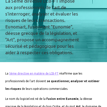
La 5ème directive LCB-FT impose
aux professionnels de l'art de
s'interroger, analyser et évaluer les
risques de leurs transactions.
Eunomart, fusionnant "Eunomie",
déesse grecque de la législation, et
"Art", propose un accompagnement
sécurisé et pédagogique pour les
aider à respecter ces obligations.
La
5ème directive en matière de LCB-FT
réaffirme que les
professionnels de l'art doivent
se questionner, analyser et estimer
les risques
de leurs opérations commerciales.
Le nom du logiciel est né de la
fusion entre Eunomie
, la déesse
grecque de la législation et du bon Ordre, et du mot
Art
, le domaine de