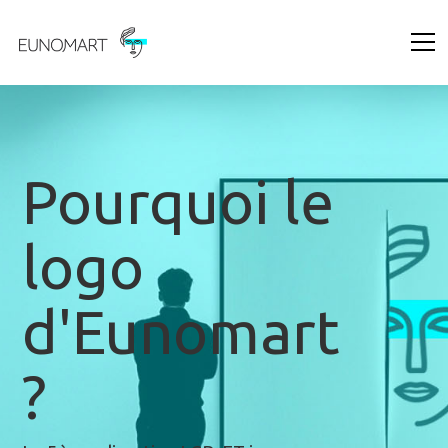
Pourquoi le
logo
d'Eunomart
?