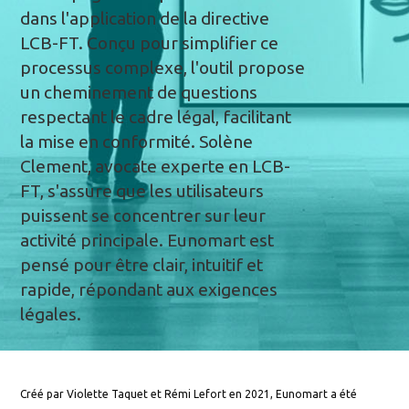
dans l'application de la directive
LCB-FT. Conçu pour simplifier ce
processus complexe, l'outil propose
un cheminement de questions
respectant le cadre légal, facilitant
la mise en conformité. Solène
Clement, avocate experte en LCB-
FT, s'assure que les utilisateurs
puissent se concentrer sur leur
activité principale. Eunomart est
pensé pour être clair, intuitif et
rapide, répondant aux exigences
légales.
Créé par Violette Taquet et Rémi Lefort en 2021, Eunomart a été