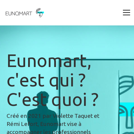
Eunomart,
c'est qui ?
C'est quoi ?
Créé en 2021 par Violette Taquet et
Rémi Lefort, Eunomart vise à
accompagner les professionnels