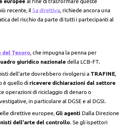
ve europee
al fine di trasformare queste
più recente, il
5a direttiva
, richiede ancora una
ca del rischio da parte di tutti i partecipanti al
e del Tesoro
, che impugna la penna per
quadro giuridico nazionale
della LCB-FT.
nisti dell'arte dovrebbero rivolgersi a
TRAFINE
,
lo è quello di
ricevere dichiarazioni dal settore
e operazioni di riciclaggio di denaro o
estigative, in particolare al DGSE e al DGSI.
delle direttive europee,
Gli agenti
Dalla Direzione
nisti dell'arte del controllo
. Se gli ispettori