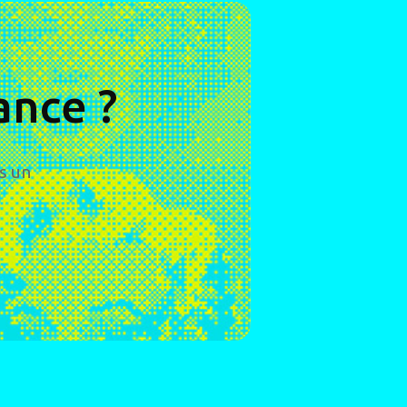
sance ?
s un