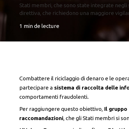
Stati membri, che sono state integrate negli 
direttiva, che richiedono una maggiore vigila
1
min de lecture
Combattere il riciclaggio di denaro e le oper
partecipare a
sistema di raccolta delle in
comportamenti fraudolenti.
Per raggiungere questo obiettivo,
Il gruppo 
raccomandazioni
, che gli Stati membri si s