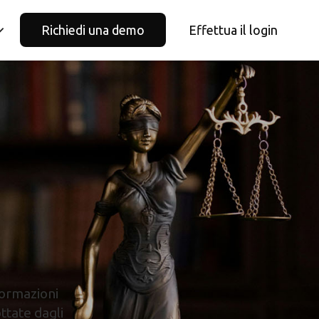
Richiedi una demo
Effettua il login
nformazioni
ttate dagli