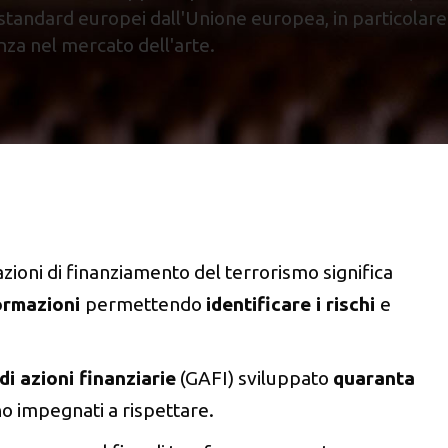
standard europei dall'Unione europea, in particolare
nza nel mercato dell'arte.
azioni di finanziamento del terrorismo significa
formazioni
permettendo
identificare i rischi
e
di azioni finanziarie
(GAFI) sviluppato
quaranta
ono impegnati a rispettare.