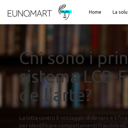
Home
La solu
Chi sono i prin
sistema LCB-F
dell'arte?
La lotta contro il riciclaggio di denaro e il 
per identificare comportamenti fraudolenti.