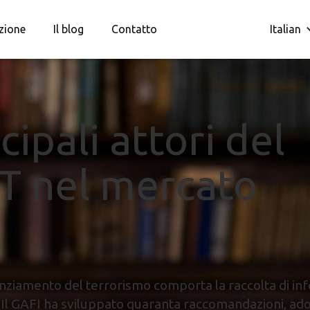
zione
Il blog
Contatto
Italian
cipali attori del
T nel mercato
finanziamento del terrorismo comporta la raccolta di i
 Il GAFI ha sviluppato quaranta raccomandazioni, ado