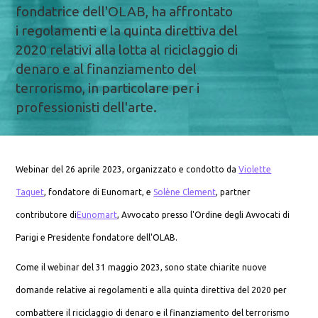
fondatrice dell'OLAB, ha affrontato
i regolamenti e la quinta direttiva del
2020 relativi alla lotta al riciclaggio di
denaro e al finanziamento del
terrorismo, in particolare per i
professionisti dell'arte.
Webinar del 26 aprile 2023, organizzato e condotto da
Violette
Taquet
, fondatore di Eunomart, e
Solène Clement
, partner
contributore di
Eunomart
, Avvocato presso l'Ordine degli Avvocati di
Parigi e Presidente fondatore dell'OLAB.
Come il webinar del 31 maggio 2023, sono state chiarite nuove
domande relative ai regolamenti e alla quinta direttiva del 2020 per
combattere il riciclaggio di denaro e il finanziamento del terrorismo