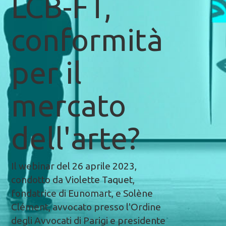
LCB-FT,
conformità
per il
mercato
dell'arte?
Il webinar del 26 aprile 2023,
condotto da Violette Taquet,
fondatrice di Eunomart, e Solène
Clément, avvocato presso l'Ordine
degli Avvocati di Parigi e presidente